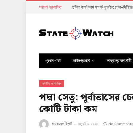
সর্বশেষ প্রকাশিত
হরমুজের দরকষাকষি: ইরানের কঠোর শর্ত কি শান্
প্রধান পাতা
আইনপ্রয়োগ
আক্রান্ত জনগোষ্ঠী
অর্থনীতি ও বাণিজ্য
পদ্মা সেতু: পূর্বাভাসের
কোটি টাকা কম
By
ডেস্ক রিপোর্ট
জানুয়ারি ৪, ২০২৩
No Comment