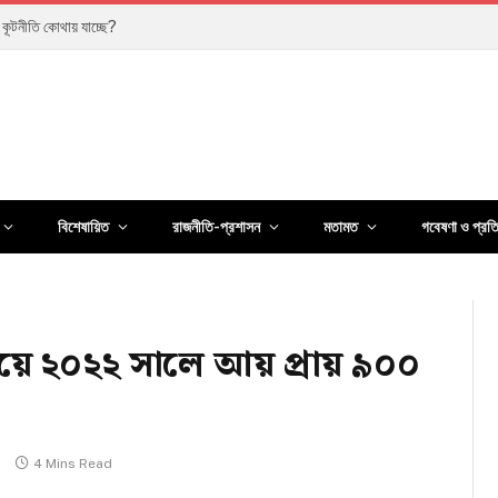
তির পথ, নাকি নতুন সংকটের শুরু?
বিশেষায়িত
রাজনীতি-প্রশাসন
মতামত
গবেষণা ও প্রত
 চেয়ে ২০২২ সালে আয় প্রায় ৯০০
s
4 Mins Read