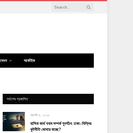
িবেদন
আর্কাইভ
সর্বশেষ প্রকাশিত
আগস্ট ৯, ২০২৬
হাসিনা কার্ড বনাম সম্পর্ক পুনর্গঠন: ঢাকা–দিল্লির
কূটনীতি কোথায় যাচ্ছে?