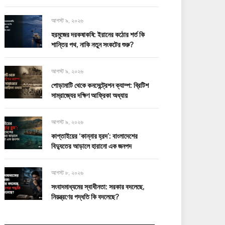
আগস্ট ৯, ২০২৬
হরমুজের দরকষাকষি: ইরানের কঠোর শর্ত কি
শান্তির পথ, নাকি নতুন সংকটের শুরু?
আগস্ট ৯, ২০২৬
পোড়ামাটি থেকে কনসেন্ট্রেশন ক্যাম্প: ব্রিটিশ
সাম্রাজ্যের দক্ষিণ আফ্রিকা অধ্যায়
আগস্ট ৯, ২০২৬
কাপ্তাইয়ের ‘কান্নার হ্রদ’: বাংলাদেশের
বিদ্যুতের আড়ালে হারানো এক জনপদ
আগস্ট ৮, ২০২৬
সংবাদমাধ্যমের স্বাধীনতা: সরকার বদলেছে,
নিয়ন্ত্রণের পদ্ধতি কি বদলেছে?