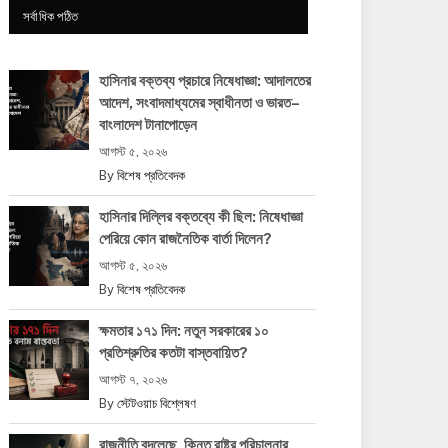
সর্বাধিক পঠিত
হাসিনার বক্তব্য প্রচারে নিষেধাজ্ঞা: আদালতের
আদেশ, সংবাদমাধ্যমের স্বাধীনতা ও ভারত–
বাংলাদেশ টানাপোড়েন
আগস্ট ৫, ২০২৬
By
বিশেষ প্রতিবেদক
হাসিনার দিল্লির বক্তব্যে কী ছিল: নিষেধাজ্ঞা
পেরিয়ে কোন রাজনৈতিক বার্তা দিলেন?
আগস্ট ৫, ২০২৬
By
বিশেষ প্রতিবেদক
ক্ষমতার ১৭১ দিন: নতুন সরকারের ১০
প্রতিশ্রুতির কতটা বাস্তবায়িত?
আগস্ট ৭, ২০২৬
By
স্টেটওয়াচ বিশ্লেষণ
রাজনীতি বদলেছে, কিন্তু রাষ্ট্র পরিচালনার