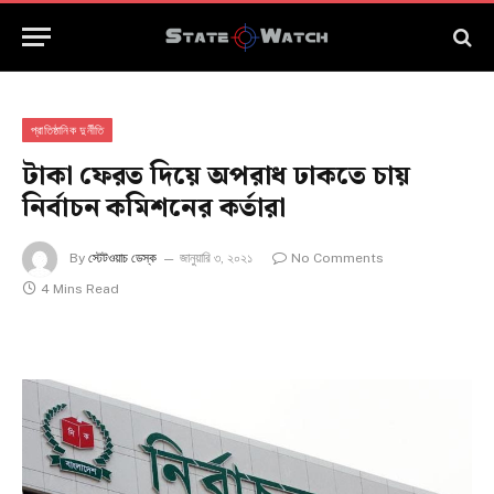
প্রাতিষ্ঠানিক দুর্নীতি
টাকা ফেরত দিয়ে অপরাধ ঢাকতে চায়
নির্বাচন কমিশনের কর্তারা
By
স্টেটওয়াচ ডেস্ক
জানুয়ারি ৩, ২০২১
No Comments
4 Mins Read