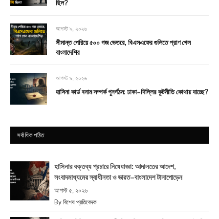
ছিল?
আগস্ট ৯, ২০২৬
সীমান্ত পেরিয়ে ৫০০ গজ ভেতরে, বিএসএফের গুলিতে প্রাণ গেল
বাংলাদেশির
আগস্ট ৯, ২০২৬
হাসিনা কার্ড বনাম সম্পর্ক পুনর্গঠন: ঢাকা–দিল্লির কূটনীতি কোথায় যাচ্ছে?
সর্বাধিক পঠিত
হাসিনার বক্তব্য প্রচারে নিষেধাজ্ঞা: আদালতের আদেশ,
সংবাদমাধ্যমের স্বাধীনতা ও ভারত–বাংলাদেশ টানাপোড়েন
আগস্ট ৫, ২০২৬
By
বিশেষ প্রতিবেদক