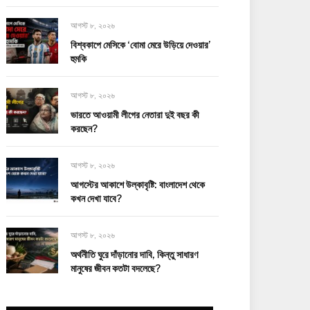
আগস্ট ৮, ২০২৬
বিশ্বকাপে মেসিকে ‘বোমা মেরে উড়িয়ে দেওয়ার’
হুমকি
আগস্ট ৮, ২০২৬
ভারতে আওয়ামী লীগের নেতারা দুই বছর কী
করছেন?
আগস্ট ৮, ২০২৬
আগস্টের আকাশে উল্কাবৃষ্টি: বাংলাদেশ থেকে
কখন দেখা যাবে?
আগস্ট ৮, ২০২৬
অর্থনীতি ঘুরে দাঁড়ানোর দাবি, কিন্তু সাধারণ
মানুষের জীবন কতটা বদলেছে?