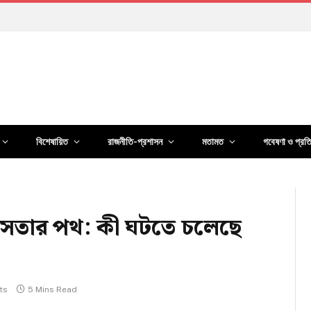
হুমকি
বিশেষায়িত
রাজনীতি-প্রশাসন
মতামত
গবেষণা ও প্রত
িংসতার পথ: কী ঘটতে চলেছে
ts
5 Mins Read