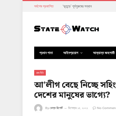
সর্বশেষ প্রকাশিত
বিশ্বকাপে মেসিকে ‘বোমা মেরে উড়িয়ে দেওয়ার’ 
প্রধান পাতা
আইনপ্রয়োগ
আক্রান্ত জনগোষ্ঠী
রাজনীতি
আ’লীগ বেছে নিচ্ছে সহ
দেশের মানুষের ভাগ্যে?
By
ডেস্ক রিপোর্ট
ডিসেম্বর ১৫, ২০২২
No Commen