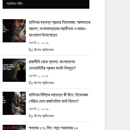
সর্বাধিক পঠিত
হাসিনার বক্তব্য প্রচারে নিষেধাজ্ঞা: আদালতের
আদেশ, সংবাদমাধ্যমের স্বাধীনতা ও ভারত–
বাংলাদেশ টানাপোড়েন
আগস্ট ৫, ২০২৬
By
বিশেষ প্রতিবেদক
রাজনীতি থেকে ব্যবসা: বাংলাদেশের
সেনাবাহিনীর প্রভাব কতটা বিস্তৃত?
আগস্ট ২, ২০২৬
By
বিশেষ প্রতিবেদক
হাসিনার দিল্লির বক্তব্যে কী ছিল: নিষেধাজ্ঞা
পেরিয়ে কোন রাজনৈতিক বার্তা দিলেন?
আগস্ট ৫, ২০২৬
By
বিশেষ প্রতিবেদক
ক্ষমতার ১৭১ দিন: নতুন সরকারের ১০