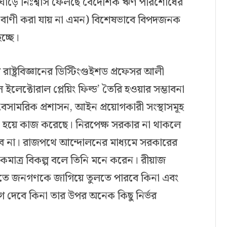
ীতির ঘাড়ে নিঃশ্বাস ফেলছে বৈদেশিক ঋণ পরিশোধের
ৎবাণী করা যায় না এমন) বিশেষভাবে বিপদজনক
চ্ছে।
ির রাষ্ট্রবিজ্ঞানের ডিস্টিংগুইশড প্রফেসর আলী
 ইলেক্টোরাল প্লেয়িং ফিল্ড’ তৈরি হওয়ার সম্ভাবনা
েসামরিক প্রশাসন, আইন প্রয়োগকারী সংস্থাসমূহ
 হয়ে কাজ করেছে। নিরপেক্ষ সরকার না থাকলে
াবে না। রাজপথে আন্দোলনের মাধ্যমে সরকারের
কমাত্র বিকল্প বলে তিনি মনে করেন। রীয়াজ
ে জনগণকে জাগিয়ে তুলতে পারবে কিনা এবং
গ দেবে কিনা তার উপর অনেক কিছু নির্ভর