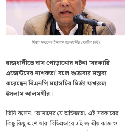
মির্জা ফখরুল ইসলাম আলমগীর (ফাইল ছবি)
রাজধানীতে বাস পোড়ানোর ঘটনা ‘সরকারি
এজেন্টদের নাশকতা’ বলে শুক্রবার মন্তব্য
করেছেন বিএনপি মহাসচিব মির্জা ফখরুল
ইসলাম আলমগীর।
তিনি বলেন, ‘আমাদের যে অভিজ্ঞতা, এই সরকারের
কিছু কিছু অংশ যারা বিভিন্নভাবে এই জাতীয় কাজ ও