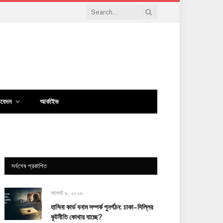
িবেদন
আর্কাইভ
সর্বশেষ প্রকাশিত
আগস্ট ৯, ২০২৬
হাসিনা কার্ড বনাম সম্পর্ক পুনর্গঠন: ঢাকা–দিল্লির
কূটনীতি কোথায় যাচ্ছে?