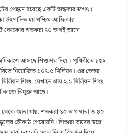
কলেটের পেছনে রয়েছে একটি অন্ধকার জগৎ।
ো উৎপাদিত হয় পশ্চিম-আফ্রিকার
 মোট কোকোর শতকরা ৭০ ভাগই আসে
অধিকাংশ আসছে শিশুশ্রম দিয়ে। পৃথিবীতে ১৫২
 কৃষিতে নিয়োজিত ১০৭.৫ মিলিয়ন। এর ভেতর
১ মিলিয়ন শিশু, যেখানে প্রায় ২.১ মিলিয়ন শিশু
্ণ কাজে নিযুক্ত আছে।
োর্ট থেকে জানা যায়, শতকরা ১০ ভাগ ঘানা ও ৪০
ুলের চৌকাঠ পেরোয়নি। শিশুরা তাদের স্বপ্নে
দু ডার্ক চকলেট তুলে দিতে বিসর্জন দিয়ে