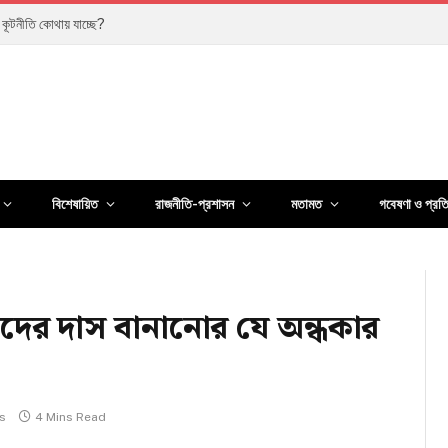
তির পথ, নাকি নতুন সংকটের শুরু?
বিশেষায়িত
রাজনীতি-প্রশাসন
মতামত
গবেষণা ও প্রত
ুদের দাস বানানোর যে অন্ধকার
s
4 Mins Read