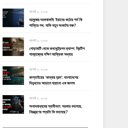
আগস্ট ৯, ২০২৬
হরমুজের দরকষাকষি: ইরানের কঠোর শর্ত কি
শান্তির পথ, নাকি নতুন সংকটের শুরু?
আগস্ট ৯, ২০২৬
পোড়ামাটি থেকে কনসেন্ট্রেশন ক্যাম্প: ব্রিটিশ
সাম্রাজ্যের দক্ষিণ আফ্রিকা অধ্যায়
আগস্ট ৯, ২০২৬
কাপ্তাইয়ের ‘কান্নার হ্রদ’: বাংলাদেশের
বিদ্যুতের আড়ালে হারানো এক জনপদ
আগস্ট ৮, ২০২৬
সংবাদমাধ্যমের স্বাধীনতা: সরকার বদলেছে,
নিয়ন্ত্রণের পদ্ধতি কি বদলেছে?