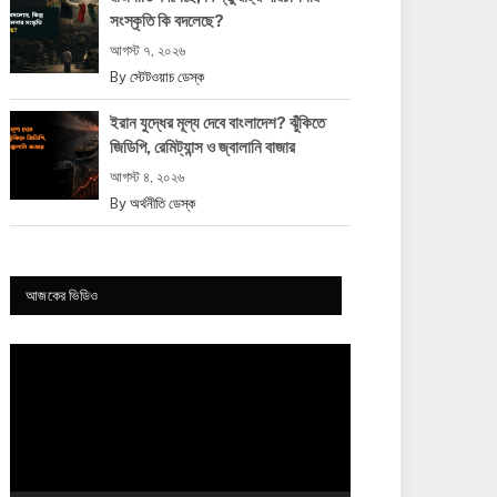
সংস্কৃতি কি বদলেছে?
আগস্ট ৭, ২০২৬
By
স্টেটওয়াচ ডেস্ক
ইরান যুদ্ধের মূল্য দেবে বাংলাদেশ? ঝুঁকিতে
জিডিপি, রেমিট্যান্স ও জ্বালানি বাজার
আগস্ট ৪, ২০২৬
By
অর্থনীতি ডেস্ক
আজকের ভিডিও
Video
Player