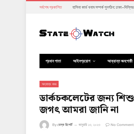
সর্বশেষ প্রকাশিত
হরমুজের দরকষাকষি: ইরানের কঠোর শর্ত কি শান্
প্রধান পাতা
আইনপ্রয়োগ
আক্রান্ত জনগোষ্ঠী
অন্যান্য খবর
ডার্কচকলেটের জন্য শিশ
জগৎ আমরা জানি না
By
ডেস্ক রিপোর্ট
জানুয়ারি ১৩, ২০২৩
No Comment