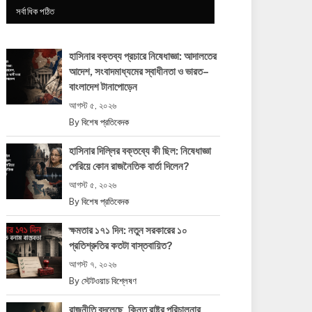
সর্বাধিক পঠিত
হাসিনার বক্তব্য প্রচারে নিষেধাজ্ঞা: আদালতের
আদেশ, সংবাদমাধ্যমের স্বাধীনতা ও ভারত–
বাংলাদেশ টানাপোড়েন
আগস্ট ৫, ২০২৬
By
বিশেষ প্রতিবেদক
হাসিনার দিল্লির বক্তব্যে কী ছিল: নিষেধাজ্ঞা
পেরিয়ে কোন রাজনৈতিক বার্তা দিলেন?
আগস্ট ৫, ২০২৬
By
বিশেষ প্রতিবেদক
ক্ষমতার ১৭১ দিন: নতুন সরকারের ১০
প্রতিশ্রুতির কতটা বাস্তবায়িত?
আগস্ট ৭, ২০২৬
By
স্টেটওয়াচ বিশ্লেষণ
রাজনীতি বদলেছে, কিন্তু রাষ্ট্র পরিচালনার