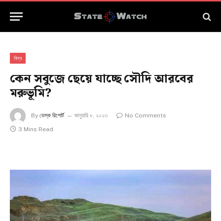
বিশ্ব
কেন সবুজে ছেয়ে যাচ্ছে সৌদি আরবের
মরুভূমি?
By
ডেস্ক রিপোর্ট
জানুয়ারি ৮, ২০২৩
No Comments
3 Mins Read