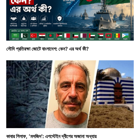
সৌদি প্রতিরক্ষা জোটে বাংলাদেশ: কেন? এর অর্থ কী?
কাবার গিলাফ, ‘মসজিদ’: এপস্টেইন দ্বীপের অজানা অধ্যায়