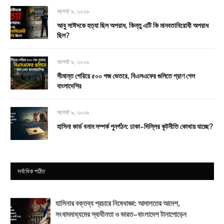
আগস্ট ৯, ২০২৬
আবু সাঈদকে হত্যা ছিল অপরাধ, কিন্তু এটি কি মানবতাবিরোধী অপরাধ
ছিল?
আগস্ট ৯, ২০২৬
সীমান্ত পেরিয়ে ৫০০ গজ ভেতরে, বিএসএফের গুলিতে প্রাণ গেল
বাংলাদেশির
আগস্ট ৯, ২০২৬
হাসিনা কার্ড বনাম সম্পর্ক পুনর্গঠন: ঢাকা–দিল্লির কূটনীতি কোথায় যাচ্ছে?
সর্বাধিক পঠিত
হাসিনার বক্তব্য প্রচারে নিষেধাজ্ঞা: আদালতের আদেশ,
সংবাদমাধ্যমের স্বাধীনতা ও ভারত–বাংলাদেশ টানাপোড়েন