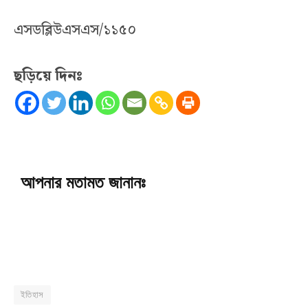
এসডব্লিউএসএস/১১৫০
ছড়িয়ে দিনঃ
আপনার মতামত জানানঃ
ইতিহাস