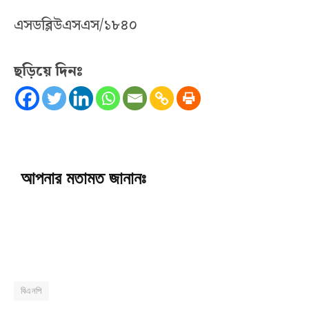
এসডব্লিউএসএস/১৮৪০
ছড়িয়ে দিনঃ
আপনার মতামত জানানঃ
বিএনপি