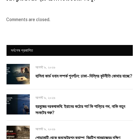
Comments are closed.
সর্বশেষ প্রকাশিত
আগস্ট ৯, ২০২৬
হাসিনা কার্ড বনাম সম্পর্ক পুনর্গঠন: ঢাকা–দিল্লির কূটনীতি কোথায় যাচ্ছে?
আগস্ট ৯, ২০২৬
হরমুজের দরকষাকষি: ইরানের কঠোর শর্ত কি শান্তির পথ, নাকি নতুন
সংকটের শুরু?
আগস্ট ৯, ২০২৬
পোড়ামাটি থেকে কনসেন্ট্রেশন ক্যাম্প: ব্রিটিশ সাম্রাজ্যের দক্ষিণ