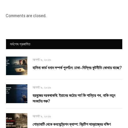
Comments are closed.
সর্বশেষ প্রকাশিত
আগস্ট ৯, ২০২৬
হাসিনা কার্ড বনাম সম্পর্ক পুনর্গঠন: ঢাকা–দিল্লির কূটনীতি কোথায় যাচ্ছে?
আগস্ট ৯, ২০২৬
হরমুজের দরকষাকষি: ইরানের কঠোর শর্ত কি শান্তির পথ, নাকি নতুন
সংকটের শুরু?
আগস্ট ৯, ২০২৬
পোড়ামাটি থেকে কনসেন্ট্রেশন ক্যাম্প: ব্রিটিশ সাম্রাজ্যের দক্ষিণ